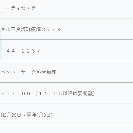
ミュニティセンター
三次市三良坂町灰塚３７－９
４－４４－２２３７
イベント・サークル活動等
～１７：００ （１７：００以降は要相談）
12月29日～翌年1月3日)