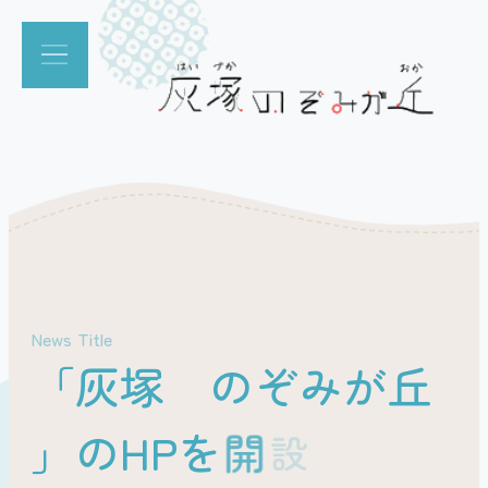
News Title
「
灰
塚
の
ぞ
み
が
丘
」
の
H
P
を
開
設